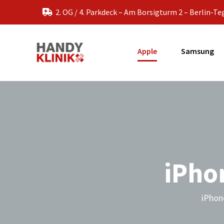
Zum
2. OG / 4. Parkdeck – Am Borsigturm 2 – Berlin-Te
Inhalt
springen
Apple
Samsung
iPho
iPhon