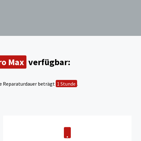
ro Max
verfügbar:
che Reparaturdauer beträgt
1 Stunde
.