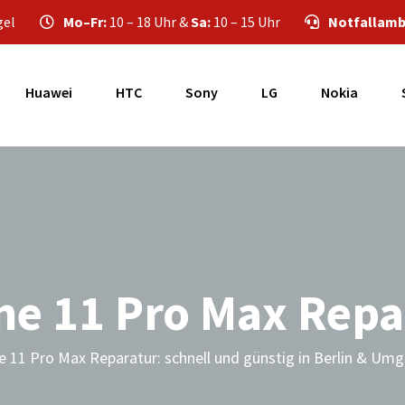
gel
Mo–Fr:
10 – 18 Uhr &
Sa:
10 – 15 Uhr
Notfallamb
Huawei
HTC
Sony
LG
Nokia
ne 11 Pro Max Repa
e 11 Pro Max Reparatur: schnell und günstig in Berlin & Um