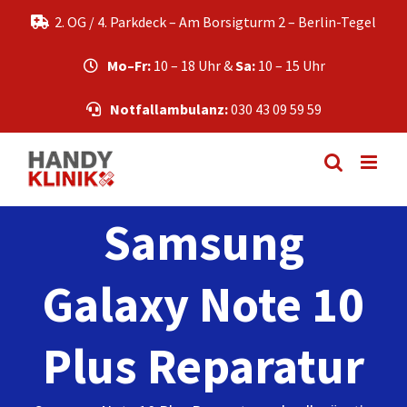
Zum
2. OG / 4. Parkdeck – Am Borsigturm 2 – Berlin-Tegel
Inhalt
springen
Mo–Fr:
10 – 18 Uhr &
Sa:
10 – 15 Uhr
Notfallambulanz:
030 43 09 59 59
Samsung
Galaxy Note 10
Plus Reparatur