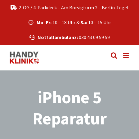
Zum
2. OG / 4. Parkdeck – Am Borsigturm 2 – Berlin-Tegel
Inhalt
springen
Mo–Fr:
10 – 18 Uhr &
Sa:
10 – 15 Uhr
Notfallambulanz:
030 43 09 59 59
iPhone 5
Reparatur