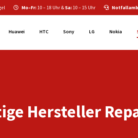
gel
Mo–Fr:
10 – 18 Uhr &
Sa:
10 – 15 Uhr
Notfallamb
Huawei
HTC
Sony
LG
Nokia
ige Hersteller Rep