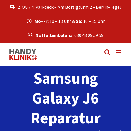
Zum
2. OG / 4. Parkdeck – Am Borsigturm 2 – Berlin-Tegel
Inhalt
springen
Mo–Fr:
10 – 18 Uhr &
Sa:
10 – 15 Uhr
Notfallambulanz:
030 43 09 59 59
Samsung
Galaxy J6
Reparatur