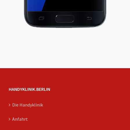
HANDYKLINIK.BERLIN
Die Handyklinik
Anfahrt