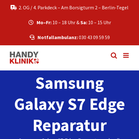
Zum
2. OG / 4. Parkdeck – Am Borsigturm 2 – Berlin-Tegel
Inhalt
springen
Mo–Fr:
10 – 18 Uhr &
Sa:
10 – 15 Uhr
Notfallambulanz:
030 43 09 59 59
Samsung
Galaxy S7 Edge
Reparatur