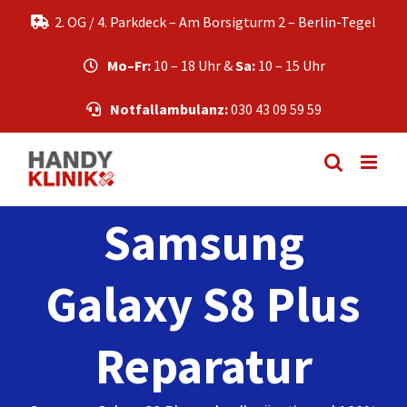
Zum
2. OG / 4. Parkdeck – Am Borsigturm 2 – Berlin-Tegel
Inhalt
springen
Mo–Fr:
10 – 18 Uhr &
Sa:
10 – 15 Uhr
Notfallambulanz:
030 43 09 59 59
Samsung
Galaxy S8 Plus
Reparatur