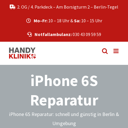
Zum
2. OG / 4. Parkdeck – Am Borsigturm 2 – Berlin-Tegel
Inhalt
springen
Mo–Fr:
10 – 18 Uhr &
Sa:
10 – 15 Uhr
Notfallambulanz:
030 43 09 59 59
iPhone 6S
Reparatur
iPhone 6S Reparatur: schnell und günstig in Berlin &
Umgebung