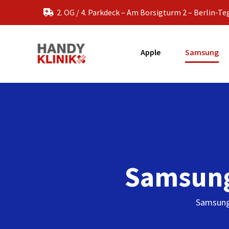
Zum
2. OG / 4. Parkdeck – Am Borsigturm 2 – Berlin-Te
Inhalt
springen
Apple
Samsung
Samsung
Samsung 