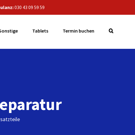
ulanz:
030 43 09 59 59
Sonstige
Tablets
Termin buchen
eparatur
satzteile