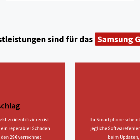
tleistungen sind für das
Samsung G
schlag
kt zu identifizieren ist
Ihr Smartphone scheint 
s ein reperabler Schaden
jegliche Softwarefehler
 den 29€ verrechnet.
beim Updaten, 