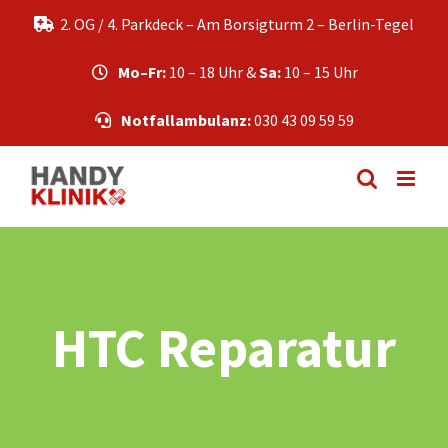
Zum
2. OG / 4. Parkdeck – Am Borsigturm 2 – Berlin-Tegel
Inhalt
springen
Mo–Fr:
10 – 18 Uhr &
Sa:
10 – 15 Uhr
Notfallambulanz:
030 43 09 59 59
HTC Reparatur