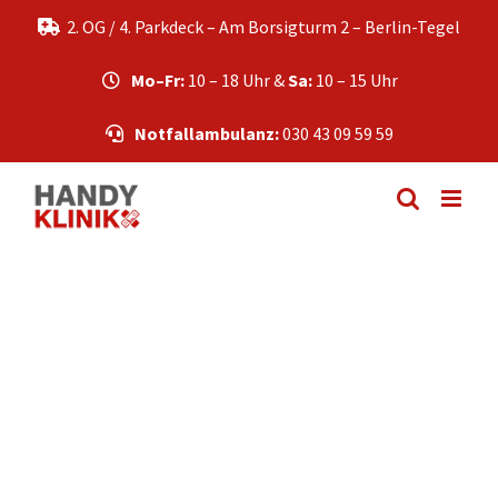
Zum
2. OG / 4. Parkdeck – Am Borsigturm 2 – Berlin-Tegel
Inhalt
springen
Mo–Fr:
10 – 18 Uhr &
Sa:
10 – 15 Uhr
Notfallambulanz:
030 43 09 59 59
adminhk