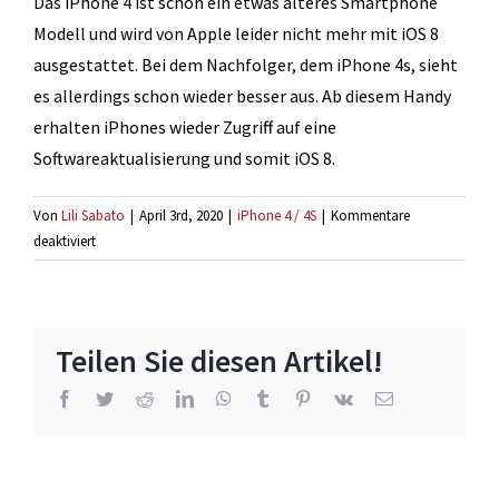
Das iPhone 4 ist schon ein etwas älteres Smartphone
Modell und wird von Apple leider nicht mehr mit iOS 8
ausgestattet. Bei dem Nachfolger, dem iPhone 4s, sieht
es allerdings schon wieder besser aus. Ab diesem Handy
erhalten iPhones wieder Zugriff auf eine
Softwareaktualisierung und somit iOS 8.
Von
Lili Sabato
|
April 3rd, 2020
|
iPhone 4 / 4S
|
Kommentare
für
deaktiviert
Ich
kann
die
Software
Teilen Sie diesen Artikel!
meines
iPhone
Facebook
Twitter
Reddit
LinkedIn
WhatsApp
Tumblr
Pinterest
Vk
E-
Mail
4
nicht
mehr
aktualisieren?