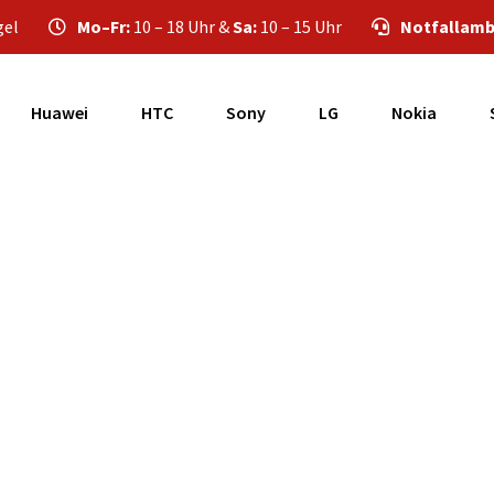
gel
Mo–Fr:
10 – 18 Uhr &
Sa:
10 – 15 Uhr
Notfallamb
Huawei
HTC
Sony
LG
Nokia
one SE Touchscree