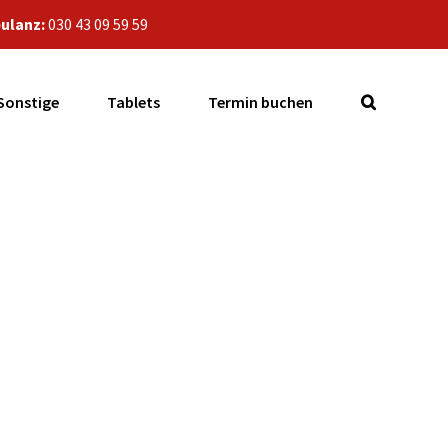
ulanz:
030 43 09 59 59
Sonstige
Tablets
Termin buchen
n spinnt.