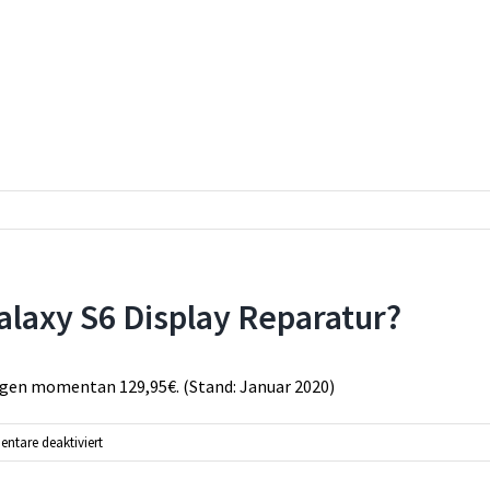
laxy S6 Display Reparatur?
agen momentan 129,95€. (Stand: Januar 2020)
für
tare deaktiviert
Was