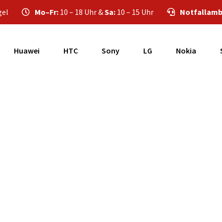
gel
Mo–Fr:
10 – 18 Uhr &
Sa:
10 – 15 Uhr
Notfallamb
Huawei
HTC
Sony
LG
Nokia
eine Samsung Galax
Reparatur?