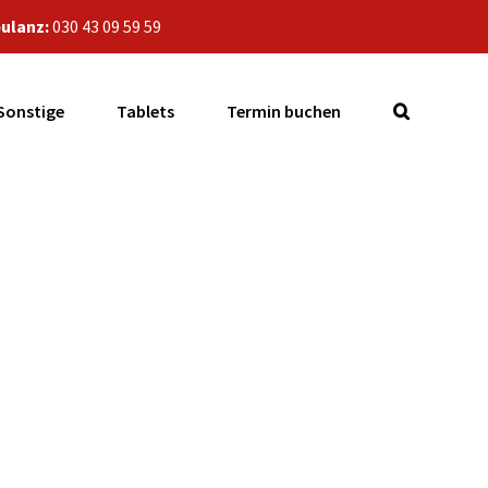
ulanz:
030 43 09 59 59
Sonstige
Tablets
Termin buchen
y S6 Display