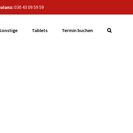
ulanz:
030 43 09 59 59
Sonstige
Tablets
Termin buchen
amsung Galaxy J5
ur?