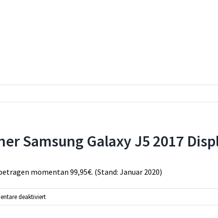
iner Samsung Galaxy J5 2017 Disp
 betragen momentan 99,95€. (Stand: Januar 2020)
für
tare deaktiviert
Wie