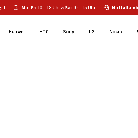
gel
Mo–Fr:
10 – 18 Uhr &
Sa:
10 – 15 Uhr
Notfallamb
Huawei
HTC
Sony
LG
Nokia
ie Kosten einer S
17 Display Reparat