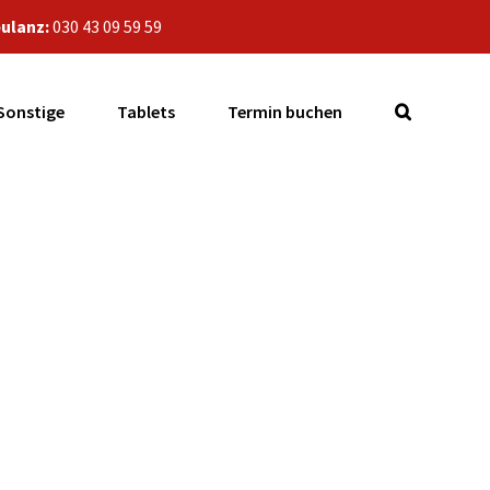
ulanz:
030 43 09 59 59
Sonstige
Tablets
Termin buchen
ur