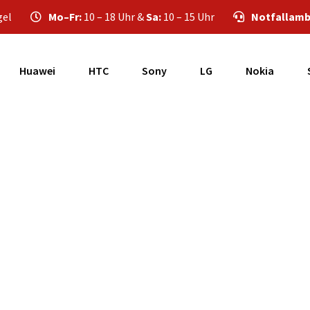
gel
Mo–Fr:
10 – 18 Uhr &
Sa:
10 – 15 Uhr
Notfallamb
Huawei
HTC
Sony
LG
Nokia
martphone Reparat