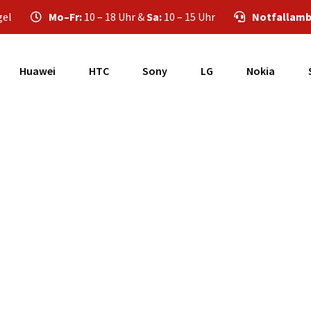
gel
Mo–Fr:
10 – 18 Uhr &
Sa:
10 – 15 Uhr
Notfallamb
Huawei
HTC
Sony
LG
Nokia
wurde schon geöff
zdem repariert we