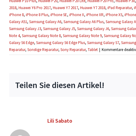
Huawei P10 Plus
,
Huawei P20
,
Huawei P20 Lite
,
Huawei P20 Pro
,
Huawei P30
2018
,
Huawei Y6 Pro 2017
,
Huawei Y7 2017
,
Huawei Y7 2018
,
iPad Reparatur
,
i
iPhone 8
,
iPhone 8 Plus
,
iPhone SE
,
iPhone X
,
iPhone XR
,
iPhone XS
,
iPhone
Galaxy A51
,
Samsung Galaxy A6
,
Samsung Galaxy A6 Plus
,
Samsung Galaxy A
Samsung Galaxy J3
,
Samsung Galaxy J5
,
Samsung Galaxy J6
,
Samsung Galax
Note 4
,
Samsung Galaxy Note 8
,
Samsung Galaxy Note 9
,
Samsung Galaxy No
Galaxy S6 Edge
,
Samsung Galaxy S6 Edge Plus
,
Samsung Galaxy S7
,
Samsung
Reparatur
,
Sonstige Reparatur
,
Sony Reparatur
,
Tablet
|
Kommentare deaktivi
Teilen Sie diesen Artikel!
Über den Autor:
Lili Sabato