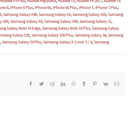
,
Huawei P9 Plus
,
Huawei Reparatur
,
Huawei Y5
,
Huawei Y6 2017
,
Huawei Y6
one 6
,
iPhone 6 Plus
,
iPhone 6S
,
iPhone 6S Plus
,
iPhone 7
,
iPhone 7 Plus
,
3
,
Samsung Galaxy A40
,
Samsung Galaxy A5
,
Samsung Galaxy A50
,
Samsung
y A80
,
Samsung Galaxy A9
,
Samsung Galaxy A90
,
Samsung Galaxy J1
,
ung Galaxy Note 10 Edge
,
Samsung Galaxy Note 10 Plus
,
Samsung Galaxy
amsung Galaxy S20
,
Samsung Galaxy S20 Plus
,
Samsung Galaxy S6
,
Samsung
,
Samsung Galaxy S9 Plus
,
Samsung Galaxy X-Cover 3 / 4
,
Samsung
Facebook
Twitter
Reddit
LinkedIn
WhatsApp
Tumblr
Pinterest
Vk
E-
Mail