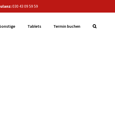
ulanz:
030 43 09 59 59
Sonstige
Tablets
Termin buchen
net, kann es
rden?