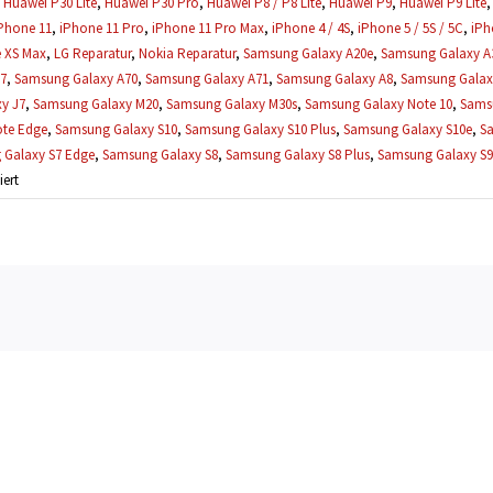
,
Huawei P30 Lite
,
Huawei P30 Pro
,
Huawei P8 / P8 Lite
,
Huawei P9
,
Huawei P9 Lite
Phone 11
,
iPhone 11 Pro
,
iPhone 11 Pro Max
,
iPhone 4 / 4S
,
iPhone 5 / 5S / 5C
,
iPh
 XS Max
,
LG Reparatur
,
Nokia Reparatur
,
Samsung Galaxy A20e
,
Samsung Galaxy A
7
,
Samsung Galaxy A70
,
Samsung Galaxy A71
,
Samsung Galaxy A8
,
Samsung Galax
y J7
,
Samsung Galaxy M20
,
Samsung Galaxy M30s
,
Samsung Galaxy Note 10
,
Sams
te Edge
,
Samsung Galaxy S10
,
Samsung Galaxy S10 Plus
,
Samsung Galaxy S10e
,
S
 Galaxy S7 Edge
,
Samsung Galaxy S8
,
Samsung Galaxy S8 Plus
,
Samsung Galaxy S9
für
ert
Mein
Handy
wurde
schon
geöffnet,
kann
es
trotzdem
repariert
werden?