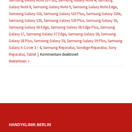
Samsung Galaxy Note 10 Plus
,
Samsung Galaxy Note 4
,
Samsung
Galaxy Note 8
,
Samsung Galaxy Note 9
,
Samsung Galaxy Note Edge
,
Samsung Galaxy S10
,
Samsung Galaxy S10 Plus
,
Samsung Galaxy S10e
,
Samsung Galaxy S20
,
Samsung Galaxy S20 Plus
,
Samsung Galaxy S6
,
Samsung Galaxy S6 Edge
,
Samsung Galaxy S6 Edge Plus
,
Samsung
Galaxy S7
,
Samsung Galaxy S7 Edge
,
Samsung Galaxy S8
,
Samsung
Galaxy S8 Plus
,
Samsung Galaxy S9
,
Samsung Galaxy S9 Plus
,
Samsung
Galaxy X-Cover 3 / 4
,
Samsung Reparatur
,
Sonstige Reparatur
,
Sony
für
Reparatur
,
Tablet
|
Kommentare deaktiviert
Wie
Weiterlesen
lang
dauert
eine
Reparatur?
HANDYKLINIK.BERLIN