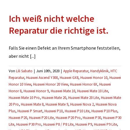
einen
Kostenvoranschlag
Ich weiß nicht welche
für
meine
Reparatur die richtige ist.
Versicherung.
Falls Sie einen Defekt an Ihrem Smartphone feststellen,
aber nicht [...]
Von
Lili Sabato
|
Juni 10th, 2020
|
Apple Reparatur
,
Handyklinik
,
HTC
Reparatur
,
Huawei Ascend Y300
,
Huawei GX8
,
Huawei Honor 10
,
Huawei
Honor 10 View
,
Huawei Honor 20 View
,
Huawei Honor 6X
,
Huawei
Honor 8
,
Huawei Honor 9
,
Huawei Mate 10
,
Huawei Mate 10 Lite
,
Huawei Mate 10 Pro
,
Huawei Mate 20
,
Huawei Mate 20 Lite
,
Huawei Mate
20 Pro
,
Huawei Mate 8
,
Huawei Mate 9
,
Huawei Nova 2
,
Huawei Nova
Plus
,
Huawei P Smart
,
Huawei P10
,
Huawei P10 Lite
,
Huawei P10 Plus
,
Huawei P20
,
Huawei P20 Lite
,
Huawei P20 Pro
,
Huawei P30
,
Huawei P30
Lite
,
Huawei P30 Pro
,
Huawei P8 / P8 Lite
,
Huawei P9
,
Huawei P9 Lite
,