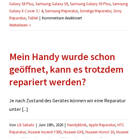
Galaxy S8 Plus
,
Samsung Galaxy S9
,
Samsung Galaxy S9 Plus
,
Samsung
Galaxy X-Cover 3 / 4
,
Samsung Reparatur
,
Sonstige Reparatur
,
Sony
für
Reparatur
,
Tablet
|
Kommentare deaktiviert
Wann
Weiterlesen
muss
ich
die
Mein Handy wurde schon
Reparatur
bezahlen?
geöffnet, kann es trotzdem
repariert werden?
Je nach Zustand des Gerätes können wir eine Reparatur
unter [...]
Von
Lili Sabato
|
Juni 10th, 2020
|
Handyklinik
,
Apple Reparatur
,
HTC
Reparatur
,
Huawei Ascend Y300
,
Huawei GX8
,
Huawei Honor 10
,
Huawei