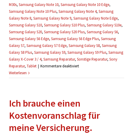
M30s
,
Samsung Galaxy Note 10
,
Samsung Galaxy Note 10 Edge
,
Samsung Galaxy Note 10 Plus
,
Samsung Galaxy Note 4
,
Samsung
Galaxy Note 8
,
Samsung Galaxy Note 9
,
Samsung Galaxy Note Edge
,
Samsung Galaxy S10
,
Samsung Galaxy S10 Plus
,
Samsung Galaxy S10e
,
Samsung Galaxy S20
,
Samsung Galaxy S20 Plus
,
Samsung Galaxy S6
,
Samsung Galaxy S6 Edge
,
Samsung Galaxy S6 Edge Plus
,
Samsung
Galaxy S7
,
Samsung Galaxy S7 Edge
,
Samsung Galaxy S8
,
Samsung
Galaxy S8 Plus
,
Samsung Galaxy S9
,
Samsung Galaxy S9 Plus
,
Samsung
Galaxy X-Cover 3 / 4
,
Samsung Reparatur
,
Sonstige Reparatur
,
Sony
für
Reparatur
,
Tablet
|
Kommentare deaktiviert
Mein
Weiterlesen
Handy
wurde
schon
Ich brauche einen
geöffnet,
kann
Kostenvoranschlag für
es
trotzdem
meine Versicherung.
repariert