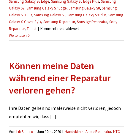
Samsung Galaxy S6 Edge
,
Samsung Galaxy S6 Edge Plus
,
Samsung
Galaxy S7
,
Samsung Galaxy S7 Edge
,
Samsung Galaxy S8
,
Samsung
Galaxy S8 Plus
,
Samsung Galaxy S9
,
Samsung Galaxy S9 Plus
,
Samsung
Galaxy X-Cover 3 / 4
,
Samsung Reparatur
,
Sonstige Reparatur
,
Sony
für
Reparatur
,
Tablet
|
Kommentare deaktiviert
Gibt
Weiterlesen
es
eine
Garantie
Können meine Daten
auf
Reparaturen?
während einer Reparatur
verloren gehen?
Ihre Daten gehen normalerweise nicht verloren, jedoch
empfehlen wir, dass [...]
Von
Lili Sabato
|
Juni 10th, 2020
|
Handyklinik
,
Apple Reparatur
,
HTC