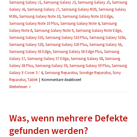
Samsung Galaxy J1
,
Samsung Galaxy J3
,
Samsung Galaxy J5
,
Samsung
Galaxy J6
,
Samsung Galaxy J7
,
Samsung Galaxy M20
,
Samsung Galaxy
M30s
,
Samsung Galaxy Note 10
,
Samsung Galaxy Note 10 Edge
,
Samsung Galaxy Note 10 Plus
,
Samsung Galaxy Note 4
,
Samsung
Galaxy Note 8
,
Samsung Galaxy Note 9
,
Samsung Galaxy Note Edge
,
Samsung Galaxy S10
,
Samsung Galaxy S10 Plus
,
Samsung Galaxy S10e
,
Samsung Galaxy S20
,
Samsung Galaxy S20 Plus
,
Samsung Galaxy S6
,
Samsung Galaxy S6 Edge
,
Samsung Galaxy S6 Edge Plus
,
Samsung
Galaxy S7
,
Samsung Galaxy S7 Edge
,
Samsung Galaxy S8
,
Samsung
Galaxy S8 Plus
,
Samsung Galaxy S9
,
Samsung Galaxy S9 Plus
,
Samsung
Galaxy X-Cover 3 / 4
,
Samsung Reparatur
,
Sonstige Reparatur
,
Sony
für
Reparatur
,
Tablet
|
Kommentare deaktiviert
Können
Weiterlesen
meine
Daten
während
Was, wenn mehrere Defekte
einer
Reparatur
gefunden werden?
verloren
gehen?