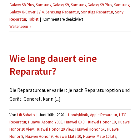
Galaxy S8 Plus
,
Samsung Galaxy S9
,
Samsung Galaxy S9 Plus
,
Samsung
Galaxy X-Cover 3 / 4
,
Samsung Reparatur
,
Sonstige Reparatur
,
Sony
für
Reparatur
,
Tablet
|
Kommentare deaktiviert
Ich
Weiterlesen
weiß
nicht
welche
Wie lang dauert eine
Reparatur
die
Reparatur?
richtige
ist.
Die Reparaturdauer variiert je nach Reparaturoption und
Gerät. Generell kann [...]
Von
Lili Sabato
|
Juni 10th, 2020
|
Handyklinik
,
Apple Reparatur
,
HTC
Reparatur
,
Huawei Ascend Y300
,
Huawei GX8
,
Huawei Honor 10
,
Huawei
Honor 10 View
,
Huawei Honor 20 View
,
Huawei Honor 6X
,
Huawei
Honor 8
,
Huawei Honor 9
,
Huawei Mate 10
,
Huawei Mate 10 Lite
,