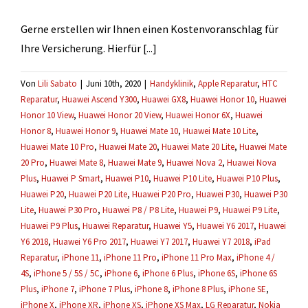
werden?
Gerne erstellen wir Ihnen einen Kostenvoranschlag für
Ihre Versicherung. Hierfür [...]
Von
Lili Sabato
|
Juni 10th, 2020
|
Handyklinik
,
Apple Reparatur
,
HTC
Reparatur
,
Huawei Ascend Y300
,
Huawei GX8
,
Huawei Honor 10
,
Huawei
Honor 10 View
,
Huawei Honor 20 View
,
Huawei Honor 6X
,
Huawei
Honor 8
,
Huawei Honor 9
,
Huawei Mate 10
,
Huawei Mate 10 Lite
,
Huawei Mate 10 Pro
,
Huawei Mate 20
,
Huawei Mate 20 Lite
,
Huawei Mate
20 Pro
,
Huawei Mate 8
,
Huawei Mate 9
,
Huawei Nova 2
,
Huawei Nova
Plus
,
Huawei P Smart
,
Huawei P10
,
Huawei P10 Lite
,
Huawei P10 Plus
,
Huawei P20
,
Huawei P20 Lite
,
Huawei P20 Pro
,
Huawei P30
,
Huawei P30
Lite
,
Huawei P30 Pro
,
Huawei P8 / P8 Lite
,
Huawei P9
,
Huawei P9 Lite
,
Huawei P9 Plus
,
Huawei Reparatur
,
Huawei Y5
,
Huawei Y6 2017
,
Huawei
Y6 2018
,
Huawei Y6 Pro 2017
,
Huawei Y7 2017
,
Huawei Y7 2018
,
iPad
Reparatur
,
iPhone 11
,
iPhone 11 Pro
,
iPhone 11 Pro Max
,
iPhone 4 /
4S
,
iPhone 5 / 5S / 5C
,
iPhone 6
,
iPhone 6 Plus
,
iPhone 6S
,
iPhone 6S
Plus
,
iPhone 7
,
iPhone 7 Plus
,
iPhone 8
,
iPhone 8 Plus
,
iPhone SE
,
iPhone X
,
iPhone XR
,
iPhone XS
,
iPhone XS Max
,
LG Reparatur
,
Nokia