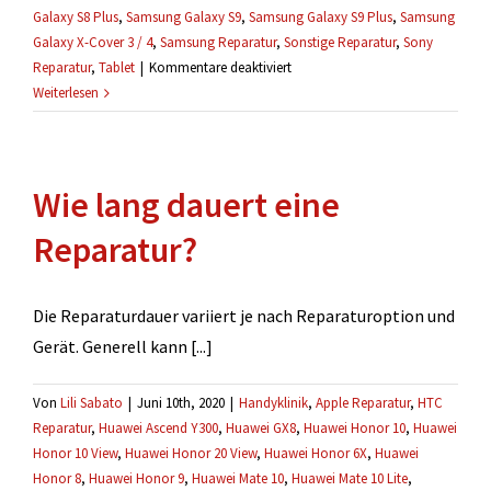
Galaxy S8 Plus
,
Samsung Galaxy S9
,
Samsung Galaxy S9 Plus
,
Samsung
Galaxy X-Cover 3 / 4
,
Samsung Reparatur
,
Sonstige Reparatur
,
Sony
für
Reparatur
,
Tablet
|
Kommentare deaktiviert
Ich
Weiterlesen
weiß
nicht
welche
Wie lang dauert eine
Reparatur
die
Reparatur?
richtige
ist.
Die Reparaturdauer variiert je nach Reparaturoption und
Gerät. Generell kann [...]
Von
Lili Sabato
|
Juni 10th, 2020
|
Handyklinik
,
Apple Reparatur
,
HTC
Reparatur
,
Huawei Ascend Y300
,
Huawei GX8
,
Huawei Honor 10
,
Huawei
Honor 10 View
,
Huawei Honor 20 View
,
Huawei Honor 6X
,
Huawei
Honor 8
,
Huawei Honor 9
,
Huawei Mate 10
,
Huawei Mate 10 Lite
,