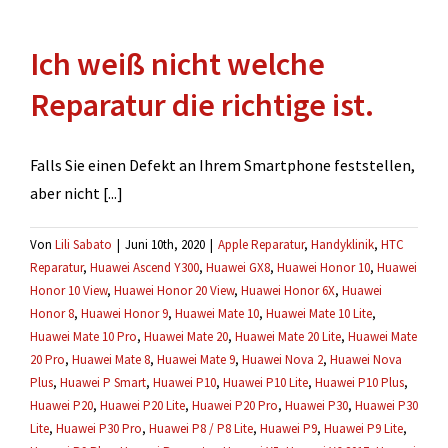
einen
Kostenvoranschlag
Ich weiß nicht welche
für
meine
Reparatur die richtige ist.
Versicherung.
Falls Sie einen Defekt an Ihrem Smartphone feststellen,
aber nicht [...]
Von
Lili Sabato
|
Juni 10th, 2020
|
Apple Reparatur
,
Handyklinik
,
HTC
Reparatur
,
Huawei Ascend Y300
,
Huawei GX8
,
Huawei Honor 10
,
Huawei
Honor 10 View
,
Huawei Honor 20 View
,
Huawei Honor 6X
,
Huawei
Honor 8
,
Huawei Honor 9
,
Huawei Mate 10
,
Huawei Mate 10 Lite
,
Huawei Mate 10 Pro
,
Huawei Mate 20
,
Huawei Mate 20 Lite
,
Huawei Mate
20 Pro
,
Huawei Mate 8
,
Huawei Mate 9
,
Huawei Nova 2
,
Huawei Nova
Plus
,
Huawei P Smart
,
Huawei P10
,
Huawei P10 Lite
,
Huawei P10 Plus
,
Huawei P20
,
Huawei P20 Lite
,
Huawei P20 Pro
,
Huawei P30
,
Huawei P30
Lite
,
Huawei P30 Pro
,
Huawei P8 / P8 Lite
,
Huawei P9
,
Huawei P9 Lite
,