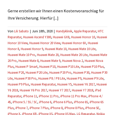
werden?
Gerne erstellen wir Ihnen einen Kostenvoranschlag für
Ihre Versicherung. Hierfür [...]
Von
Lili Sabato
|
Juni 10th, 2020
|
Handyklinik
,
Apple Reparatur
,
HTC
Reparatur
,
Huawei Ascend Y300
,
Huawei GX8
,
Huawei Honor 10
,
Huawei
Honor 10 View
,
Huawei Honor 20 View
,
Huawei Honor 6X
,
Huawei
Honor 8
,
Huawei Honor 9
,
Huawei Mate 10
,
Huawei Mate 10 Lite
,
Huawei Mate 10 Pro
,
Huawei Mate 20
,
Huawei Mate 20 Lite
,
Huawei Mate
20 Pro
,
Huawei Mate 8
,
Huawei Mate 9
,
Huawei Nova 2
,
Huawei Nova
Plus
,
Huawei P Smart
,
Huawei P10
,
Huawei P10 Lite
,
Huawei P10 Plus
,
Huawei P20
,
Huawei P20 Lite
,
Huawei P20 Pro
,
Huawei P30
,
Huawei P30
Lite
,
Huawei P30 Pro
,
Huawei P8 / P8 Lite
,
Huawei P9
,
Huawei P9 Lite
,
Huawei P9 Plus
,
Huawei Reparatur
,
Huawei Y5
,
Huawei Y6 2017
,
Huawei
Y6 2018
,
Huawei Y6 Pro 2017
,
Huawei Y7 2017
,
Huawei Y7 2018
,
iPad
Reparatur
,
iPhone 11
,
iPhone 11 Pro
,
iPhone 11 Pro Max
,
iPhone 4 /
4S
,
iPhone 5 / 5S / 5C
,
iPhone 6
,
iPhone 6 Plus
,
iPhone 6S
,
iPhone 6S
Plus
,
iPhone 7
,
iPhone 7 Plus
,
iPhone 8
,
iPhone 8 Plus
,
iPhone SE
,
iPhone X
,
iPhone XR
,
iPhone XS
,
iPhone XS Max
,
LG Reparatur
,
Nokia