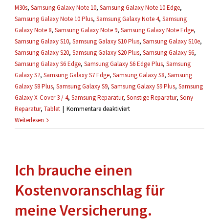
M30s
,
Samsung Galaxy Note 10
,
Samsung Galaxy Note 10 Edge
,
Samsung Galaxy Note 10 Plus
,
Samsung Galaxy Note 4
,
Samsung
Galaxy Note 8
,
Samsung Galaxy Note 9
,
Samsung Galaxy Note Edge
,
Samsung Galaxy S10
,
Samsung Galaxy S10 Plus
,
Samsung Galaxy S10e
,
Samsung Galaxy S20
,
Samsung Galaxy S20 Plus
,
Samsung Galaxy S6
,
Samsung Galaxy S6 Edge
,
Samsung Galaxy S6 Edge Plus
,
Samsung
Galaxy S7
,
Samsung Galaxy S7 Edge
,
Samsung Galaxy S8
,
Samsung
Galaxy S8 Plus
,
Samsung Galaxy S9
,
Samsung Galaxy S9 Plus
,
Samsung
Galaxy X-Cover 3 / 4
,
Samsung Reparatur
,
Sonstige Reparatur
,
Sony
für
Reparatur
,
Tablet
|
Kommentare deaktiviert
Mein
Weiterlesen
Handy
wurde
schon
Ich brauche einen
geöffnet,
kann
Kostenvoranschlag für
es
trotzdem
meine Versicherung.
repariert