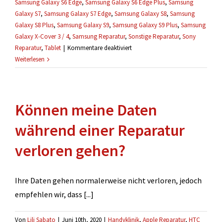
Samsung Galaxy S6 Edge
,
Samsung Galaxy S6 Edge Plus
,
Samsung
Galaxy S7
,
Samsung Galaxy S7 Edge
,
Samsung Galaxy S8
,
Samsung
Galaxy S8 Plus
,
Samsung Galaxy S9
,
Samsung Galaxy S9 Plus
,
Samsung
Galaxy X-Cover 3 / 4
,
Samsung Reparatur
,
Sonstige Reparatur
,
Sony
für
Reparatur
,
Tablet
|
Kommentare deaktiviert
Gibt
Weiterlesen
es
eine
Garantie
Können meine Daten
auf
Reparaturen?
während einer Reparatur
verloren gehen?
Ihre Daten gehen normalerweise nicht verloren, jedoch
empfehlen wir, dass [...]
Von
Lili Sabato
|
Juni 10th, 2020
|
Handyklinik
,
Apple Reparatur
,
HTC