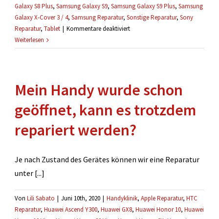
Galaxy S8 Plus
,
Samsung Galaxy S9
,
Samsung Galaxy S9 Plus
,
Samsung
Galaxy X-Cover 3 / 4
,
Samsung Reparatur
,
Sonstige Reparatur
,
Sony
für
Reparatur
,
Tablet
|
Kommentare deaktiviert
Wann
Weiterlesen
muss
ich
die
Mein Handy wurde schon
Reparatur
bezahlen?
geöffnet, kann es trotzdem
repariert werden?
Je nach Zustand des Gerätes können wir eine Reparatur
unter [...]
Von
Lili Sabato
|
Juni 10th, 2020
|
Handyklinik
,
Apple Reparatur
,
HTC
Reparatur
,
Huawei Ascend Y300
,
Huawei GX8
,
Huawei Honor 10
,
Huawei