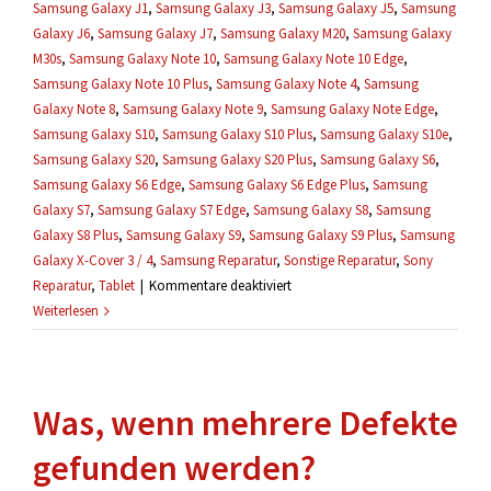
Samsung Galaxy J1
,
Samsung Galaxy J3
,
Samsung Galaxy J5
,
Samsung
Galaxy J6
,
Samsung Galaxy J7
,
Samsung Galaxy M20
,
Samsung Galaxy
M30s
,
Samsung Galaxy Note 10
,
Samsung Galaxy Note 10 Edge
,
Samsung Galaxy Note 10 Plus
,
Samsung Galaxy Note 4
,
Samsung
Galaxy Note 8
,
Samsung Galaxy Note 9
,
Samsung Galaxy Note Edge
,
Samsung Galaxy S10
,
Samsung Galaxy S10 Plus
,
Samsung Galaxy S10e
,
Samsung Galaxy S20
,
Samsung Galaxy S20 Plus
,
Samsung Galaxy S6
,
Samsung Galaxy S6 Edge
,
Samsung Galaxy S6 Edge Plus
,
Samsung
Galaxy S7
,
Samsung Galaxy S7 Edge
,
Samsung Galaxy S8
,
Samsung
Galaxy S8 Plus
,
Samsung Galaxy S9
,
Samsung Galaxy S9 Plus
,
Samsung
Galaxy X-Cover 3 / 4
,
Samsung Reparatur
,
Sonstige Reparatur
,
Sony
für
Reparatur
,
Tablet
|
Kommentare deaktiviert
Können
Weiterlesen
meine
Daten
während
Was, wenn mehrere Defekte
einer
Reparatur
gefunden werden?
verloren
gehen?