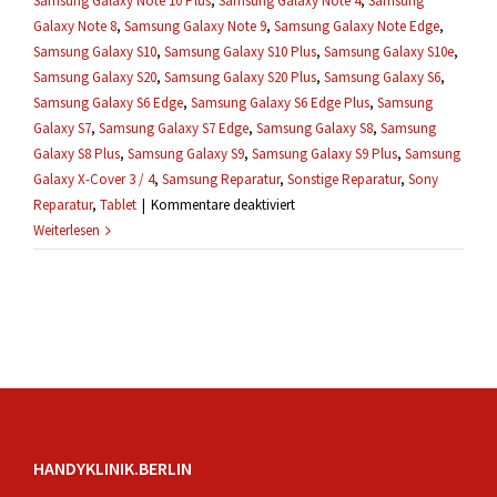
Samsung Galaxy Note 10 Plus
,
Samsung Galaxy Note 4
,
Samsung
Galaxy Note 8
,
Samsung Galaxy Note 9
,
Samsung Galaxy Note Edge
,
Samsung Galaxy S10
,
Samsung Galaxy S10 Plus
,
Samsung Galaxy S10e
,
Samsung Galaxy S20
,
Samsung Galaxy S20 Plus
,
Samsung Galaxy S6
,
Samsung Galaxy S6 Edge
,
Samsung Galaxy S6 Edge Plus
,
Samsung
Galaxy S7
,
Samsung Galaxy S7 Edge
,
Samsung Galaxy S8
,
Samsung
Galaxy S8 Plus
,
Samsung Galaxy S9
,
Samsung Galaxy S9 Plus
,
Samsung
Galaxy X-Cover 3 / 4
,
Samsung Reparatur
,
Sonstige Reparatur
,
Sony
für
Reparatur
,
Tablet
|
Kommentare deaktiviert
Wie
Weiterlesen
lang
dauert
eine
Reparatur?
HANDYKLINIK.BERLIN