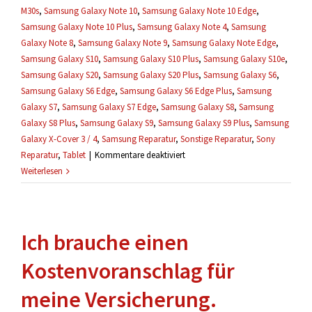
M30s
,
Samsung Galaxy Note 10
,
Samsung Galaxy Note 10 Edge
,
Samsung Galaxy Note 10 Plus
,
Samsung Galaxy Note 4
,
Samsung
Galaxy Note 8
,
Samsung Galaxy Note 9
,
Samsung Galaxy Note Edge
,
Samsung Galaxy S10
,
Samsung Galaxy S10 Plus
,
Samsung Galaxy S10e
,
Samsung Galaxy S20
,
Samsung Galaxy S20 Plus
,
Samsung Galaxy S6
,
Samsung Galaxy S6 Edge
,
Samsung Galaxy S6 Edge Plus
,
Samsung
Galaxy S7
,
Samsung Galaxy S7 Edge
,
Samsung Galaxy S8
,
Samsung
Galaxy S8 Plus
,
Samsung Galaxy S9
,
Samsung Galaxy S9 Plus
,
Samsung
Galaxy X-Cover 3 / 4
,
Samsung Reparatur
,
Sonstige Reparatur
,
Sony
für
Reparatur
,
Tablet
|
Kommentare deaktiviert
Mein
Weiterlesen
Handy
wurde
schon
Ich brauche einen
geöffnet,
kann
Kostenvoranschlag für
es
trotzdem
meine Versicherung.
repariert