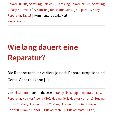
Galaxy S8 Plus
,
Samsung Galaxy S9
,
Samsung Galaxy S9 Plus
,
Samsung
Galaxy X-Cover 3 / 4
,
Samsung Reparatur
,
Sonstige Reparatur
,
Sony
für
Reparatur
,
Tablet
|
Kommentare deaktiviert
Ich
Weiterlesen
weiß
nicht
welche
Wie lang dauert eine
Reparatur
die
Reparatur?
richtige
ist.
Die Reparaturdauer variiert je nach Reparaturoption und
Gerät. Generell kann [...]
Von
Lili Sabato
|
Juni 10th, 2020
|
Handyklinik
,
Apple Reparatur
,
HTC
Reparatur
,
Huawei Ascend Y300
,
Huawei GX8
,
Huawei Honor 10
,
Huawei
Honor 10 View
,
Huawei Honor 20 View
,
Huawei Honor 6X
,
Huawei
Honor 8
,
Huawei Honor 9
,
Huawei Mate 10
,
Huawei Mate 10 Lite
,