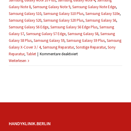
Samsung Galaxy Note 10 Plus
,
Samsung Galaxy Note 4
,
Samsung
Galaxy Note 8
,
Samsung Galaxy Note 9
,
Samsung Galaxy Note Edge
,
Samsung Galaxy S10
,
Samsung Galaxy S10 Plus
,
Samsung Galaxy S10e
,
Samsung Galaxy S20
,
Samsung Galaxy S20 Plus
,
Samsung Galaxy S6
,
Samsung Galaxy S6 Edge
,
Samsung Galaxy S6 Edge Plus
,
Samsung
Galaxy S7
,
Samsung Galaxy S7 Edge
,
Samsung Galaxy S8
,
Samsung
Galaxy S8 Plus
,
Samsung Galaxy S9
,
Samsung Galaxy S9 Plus
,
Samsung
Galaxy X-Cover 3 / 4
,
Samsung Reparatur
,
Sonstige Reparatur
,
Sony
für
Reparatur
,
Tablet
|
Kommentare deaktiviert
Wie
Weiterlesen
lang
dauert
eine
Reparatur?
HANDYKLINIK.BERLIN