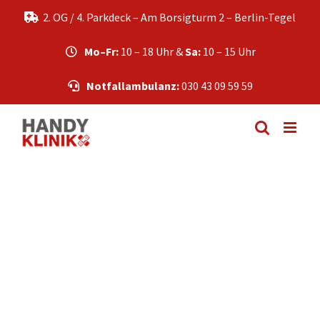
Zum
2. OG / 4. Parkdeck – Am Borsigturm 2 – Berlin-Tegel
Inhalt
springen
Mo–Fr:
10 – 18 Uhr &
Sa:
10 – 15 Uhr
Notfallambulanz:
030 43 09 59 59
Huawei Y5