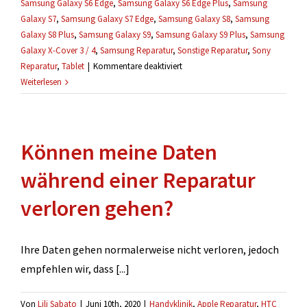
Samsung Galaxy S6 Edge
,
Samsung Galaxy S6 Edge Plus
,
Samsung
Galaxy S7
,
Samsung Galaxy S7 Edge
,
Samsung Galaxy S8
,
Samsung
Galaxy S8 Plus
,
Samsung Galaxy S9
,
Samsung Galaxy S9 Plus
,
Samsung
Galaxy X-Cover 3 / 4
,
Samsung Reparatur
,
Sonstige Reparatur
,
Sony
für
Reparatur
,
Tablet
|
Kommentare deaktiviert
Gibt
Weiterlesen
es
eine
Garantie
Können meine Daten
auf
Reparaturen?
während einer Reparatur
verloren gehen?
Ihre Daten gehen normalerweise nicht verloren, jedoch
empfehlen wir, dass [...]
Von
Lili Sabato
|
Juni 10th, 2020
|
Handyklinik
,
Apple Reparatur
,
HTC