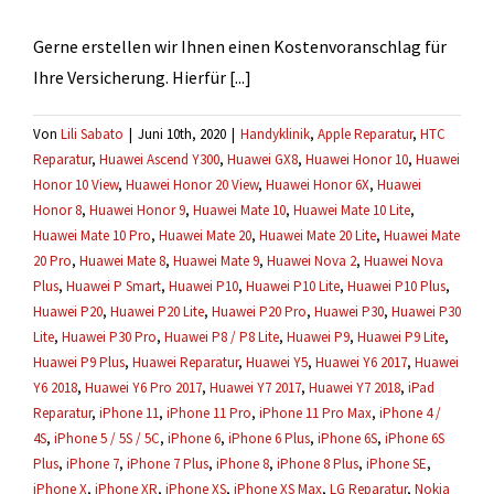
werden?
Gerne erstellen wir Ihnen einen Kostenvoranschlag für
Ihre Versicherung. Hierfür [...]
Von
Lili Sabato
|
Juni 10th, 2020
|
Handyklinik
,
Apple Reparatur
,
HTC
Reparatur
,
Huawei Ascend Y300
,
Huawei GX8
,
Huawei Honor 10
,
Huawei
Honor 10 View
,
Huawei Honor 20 View
,
Huawei Honor 6X
,
Huawei
Honor 8
,
Huawei Honor 9
,
Huawei Mate 10
,
Huawei Mate 10 Lite
,
Huawei Mate 10 Pro
,
Huawei Mate 20
,
Huawei Mate 20 Lite
,
Huawei Mate
20 Pro
,
Huawei Mate 8
,
Huawei Mate 9
,
Huawei Nova 2
,
Huawei Nova
Plus
,
Huawei P Smart
,
Huawei P10
,
Huawei P10 Lite
,
Huawei P10 Plus
,
Huawei P20
,
Huawei P20 Lite
,
Huawei P20 Pro
,
Huawei P30
,
Huawei P30
Lite
,
Huawei P30 Pro
,
Huawei P8 / P8 Lite
,
Huawei P9
,
Huawei P9 Lite
,
Huawei P9 Plus
,
Huawei Reparatur
,
Huawei Y5
,
Huawei Y6 2017
,
Huawei
Y6 2018
,
Huawei Y6 Pro 2017
,
Huawei Y7 2017
,
Huawei Y7 2018
,
iPad
Reparatur
,
iPhone 11
,
iPhone 11 Pro
,
iPhone 11 Pro Max
,
iPhone 4 /
4S
,
iPhone 5 / 5S / 5C
,
iPhone 6
,
iPhone 6 Plus
,
iPhone 6S
,
iPhone 6S
Plus
,
iPhone 7
,
iPhone 7 Plus
,
iPhone 8
,
iPhone 8 Plus
,
iPhone SE
,
iPhone X
,
iPhone XR
,
iPhone XS
,
iPhone XS Max
,
LG Reparatur
,
Nokia