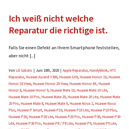
einen
Kostenvoranschlag
Ich weiß nicht welche
für
meine
Reparatur die richtige ist.
Versicherung.
Falls Sie einen Defekt an Ihrem Smartphone feststellen,
aber nicht [...]
Von
Lili Sabato
|
Juni 10th, 2020
|
Apple Reparatur
,
Handyklinik
,
HTC
Reparatur
,
Huawei Ascend Y300
,
Huawei GX8
,
Huawei Honor 10
,
Huawei
Honor 10 View
,
Huawei Honor 20 View
,
Huawei Honor 6X
,
Huawei
Honor 8
,
Huawei Honor 9
,
Huawei Mate 10
,
Huawei Mate 10 Lite
,
Huawei Mate 10 Pro
,
Huawei Mate 20
,
Huawei Mate 20 Lite
,
Huawei Mate
20 Pro
,
Huawei Mate 8
,
Huawei Mate 9
,
Huawei Nova 2
,
Huawei Nova
Plus
,
Huawei P Smart
,
Huawei P10
,
Huawei P10 Lite
,
Huawei P10 Plus
,
Huawei P20
,
Huawei P20 Lite
,
Huawei P20 Pro
,
Huawei P30
,
Huawei P30
Lite
,
Huawei P30 Pro
,
Huawei P8 / P8 Lite
,
Huawei P9
,
Huawei P9 Lite
,