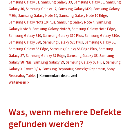
Samsung Galaxy J1
,
Samsung Galaxy J3
,
Samsung Galaxy J5
,
Samsung
Galaxy J6
,
Samsung Galaxy J7
,
Samsung Galaxy M20
,
Samsung Galaxy
M30s
,
Samsung Galaxy Note 10
,
Samsung Galaxy Note 10 Edge
,
Samsung Galaxy Note 10 Plus
,
Samsung Galaxy Note 4
,
Samsung
Galaxy Note 8
,
Samsung Galaxy Note 9
,
Samsung Galaxy Note Edge
,
Samsung Galaxy S10
,
Samsung Galaxy S10 Plus
,
Samsung Galaxy S10e
,
Samsung Galaxy S20
,
Samsung Galaxy S20 Plus
,
Samsung Galaxy S6
,
Samsung Galaxy S6 Edge
,
Samsung Galaxy S6 Edge Plus
,
Samsung
Galaxy S7
,
Samsung Galaxy S7 Edge
,
Samsung Galaxy S8
,
Samsung
Galaxy S8 Plus
,
Samsung Galaxy S9
,
Samsung Galaxy S9 Plus
,
Samsung
Galaxy X-Cover 3 / 4
,
Samsung Reparatur
,
Sonstige Reparatur
,
Sony
für
Reparatur
,
Tablet
|
Kommentare deaktiviert
Können
Weiterlesen
meine
Daten
während
Was, wenn mehrere Defekte
einer
Reparatur
gefunden werden?
verloren
gehen?