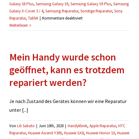
Galaxy S8 Plus
,
Samsung Galaxy S9
,
Samsung Galaxy S9 Plus
,
Samsung
Galaxy X-Cover 3 / 4
,
Samsung Reparatur
,
Sonstige Reparatur
,
Sony
für
Reparatur
,
Tablet
|
Kommentare deaktiviert
Wann
Weiterlesen
muss
ich
die
Mein Handy wurde schon
Reparatur
bezahlen?
geöffnet, kann es trotzdem
repariert werden?
Je nach Zustand des Gerätes können wir eine Reparatur
unter [...]
Von
Lili Sabato
|
Juni 10th, 2020
|
Handyklinik
,
Apple Reparatur
,
HTC
Reparatur
,
Huawei Ascend Y300
,
Huawei GX8
,
Huawei Honor 10
,
Huawei