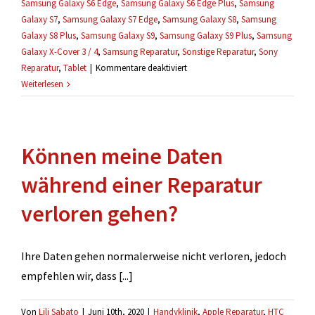
Samsung Galaxy S6 Edge
,
Samsung Galaxy S6 Edge Plus
,
Samsung
Galaxy S7
,
Samsung Galaxy S7 Edge
,
Samsung Galaxy S8
,
Samsung
Galaxy S8 Plus
,
Samsung Galaxy S9
,
Samsung Galaxy S9 Plus
,
Samsung
Galaxy X-Cover 3 / 4
,
Samsung Reparatur
,
Sonstige Reparatur
,
Sony
für
Reparatur
,
Tablet
|
Kommentare deaktiviert
Gibt
Weiterlesen
es
eine
Garantie
Können meine Daten
auf
Reparaturen?
während einer Reparatur
verloren gehen?
Ihre Daten gehen normalerweise nicht verloren, jedoch
empfehlen wir, dass [...]
Von
Lili Sabato
|
Juni 10th, 2020
|
Handyklinik
,
Apple Reparatur
,
HTC