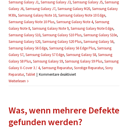
Samsung Galaxy J1
,
Samsung Galaxy J3
,
Samsung Galaxy J5
,
Samsung
Galaxy J6
,
Samsung Galaxy J7
,
Samsung Galaxy M20
,
Samsung Galaxy
M30s
,
Samsung Galaxy Note 10
,
Samsung Galaxy Note 10 Edge
,
Samsung Galaxy Note 10 Plus
,
Samsung Galaxy Note 4
,
Samsung
Galaxy Note 8
,
Samsung Galaxy Note 9
,
Samsung Galaxy Note Edge
,
Samsung Galaxy S10
,
Samsung Galaxy S10 Plus
,
Samsung Galaxy S10e
,
Samsung Galaxy S20
,
Samsung Galaxy S20 Plus
,
Samsung Galaxy S6
,
Samsung Galaxy S6 Edge
,
Samsung Galaxy S6 Edge Plus
,
Samsung
Galaxy S7
,
Samsung Galaxy S7 Edge
,
Samsung Galaxy S8
,
Samsung
Galaxy S8 Plus
,
Samsung Galaxy S9
,
Samsung Galaxy S9 Plus
,
Samsung
Galaxy X-Cover 3 / 4
,
Samsung Reparatur
,
Sonstige Reparatur
,
Sony
für
Reparatur
,
Tablet
|
Kommentare deaktiviert
Können
Weiterlesen
meine
Daten
während
Was, wenn mehrere Defekte
einer
Reparatur
gefunden werden?
verloren
gehen?