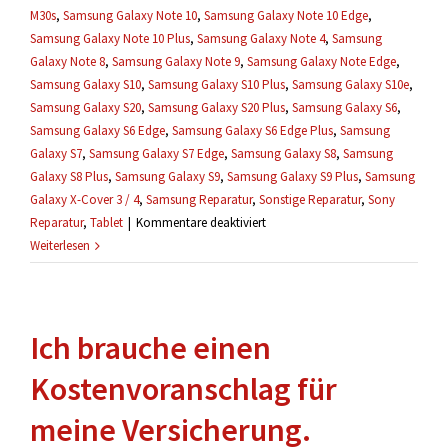
M30s
,
Samsung Galaxy Note 10
,
Samsung Galaxy Note 10 Edge
,
Samsung Galaxy Note 10 Plus
,
Samsung Galaxy Note 4
,
Samsung
Galaxy Note 8
,
Samsung Galaxy Note 9
,
Samsung Galaxy Note Edge
,
Samsung Galaxy S10
,
Samsung Galaxy S10 Plus
,
Samsung Galaxy S10e
,
Samsung Galaxy S20
,
Samsung Galaxy S20 Plus
,
Samsung Galaxy S6
,
Samsung Galaxy S6 Edge
,
Samsung Galaxy S6 Edge Plus
,
Samsung
Galaxy S7
,
Samsung Galaxy S7 Edge
,
Samsung Galaxy S8
,
Samsung
Galaxy S8 Plus
,
Samsung Galaxy S9
,
Samsung Galaxy S9 Plus
,
Samsung
Galaxy X-Cover 3 / 4
,
Samsung Reparatur
,
Sonstige Reparatur
,
Sony
für
Reparatur
,
Tablet
|
Kommentare deaktiviert
Mein
Weiterlesen
Handy
wurde
schon
Ich brauche einen
geöffnet,
kann
Kostenvoranschlag für
es
trotzdem
meine Versicherung.
repariert