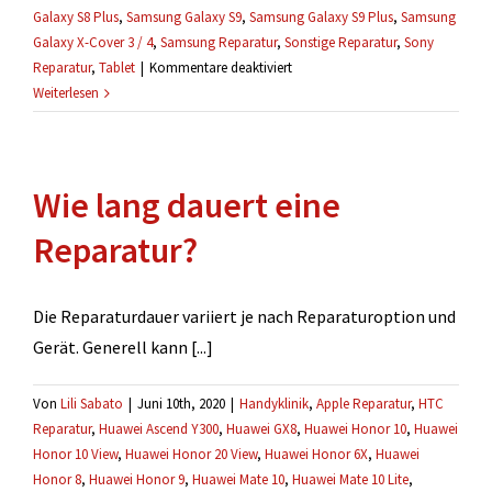
Galaxy S8 Plus
,
Samsung Galaxy S9
,
Samsung Galaxy S9 Plus
,
Samsung
Galaxy X-Cover 3 / 4
,
Samsung Reparatur
,
Sonstige Reparatur
,
Sony
für
Reparatur
,
Tablet
|
Kommentare deaktiviert
Ich
Weiterlesen
weiß
nicht
welche
Wie lang dauert eine
Reparatur
die
Reparatur?
richtige
ist.
Die Reparaturdauer variiert je nach Reparaturoption und
Gerät. Generell kann [...]
Von
Lili Sabato
|
Juni 10th, 2020
|
Handyklinik
,
Apple Reparatur
,
HTC
Reparatur
,
Huawei Ascend Y300
,
Huawei GX8
,
Huawei Honor 10
,
Huawei
Honor 10 View
,
Huawei Honor 20 View
,
Huawei Honor 6X
,
Huawei
Honor 8
,
Huawei Honor 9
,
Huawei Mate 10
,
Huawei Mate 10 Lite
,