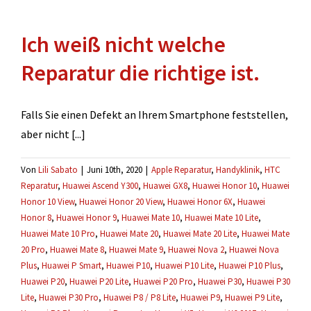
einen
Kostenvoranschlag
Ich weiß nicht welche
für
meine
Reparatur die richtige ist.
Versicherung.
Falls Sie einen Defekt an Ihrem Smartphone feststellen,
aber nicht [...]
Von
Lili Sabato
|
Juni 10th, 2020
|
Apple Reparatur
,
Handyklinik
,
HTC
Reparatur
,
Huawei Ascend Y300
,
Huawei GX8
,
Huawei Honor 10
,
Huawei
Honor 10 View
,
Huawei Honor 20 View
,
Huawei Honor 6X
,
Huawei
Honor 8
,
Huawei Honor 9
,
Huawei Mate 10
,
Huawei Mate 10 Lite
,
Huawei Mate 10 Pro
,
Huawei Mate 20
,
Huawei Mate 20 Lite
,
Huawei Mate
20 Pro
,
Huawei Mate 8
,
Huawei Mate 9
,
Huawei Nova 2
,
Huawei Nova
Plus
,
Huawei P Smart
,
Huawei P10
,
Huawei P10 Lite
,
Huawei P10 Plus
,
Huawei P20
,
Huawei P20 Lite
,
Huawei P20 Pro
,
Huawei P30
,
Huawei P30
Lite
,
Huawei P30 Pro
,
Huawei P8 / P8 Lite
,
Huawei P9
,
Huawei P9 Lite
,