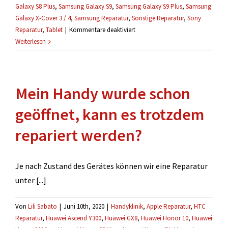
Galaxy S8 Plus
,
Samsung Galaxy S9
,
Samsung Galaxy S9 Plus
,
Samsung
Galaxy X-Cover 3 / 4
,
Samsung Reparatur
,
Sonstige Reparatur
,
Sony
für
Reparatur
,
Tablet
|
Kommentare deaktiviert
Wann
Weiterlesen
muss
ich
die
Mein Handy wurde schon
Reparatur
bezahlen?
geöffnet, kann es trotzdem
repariert werden?
Je nach Zustand des Gerätes können wir eine Reparatur
unter [...]
Von
Lili Sabato
|
Juni 10th, 2020
|
Handyklinik
,
Apple Reparatur
,
HTC
Reparatur
,
Huawei Ascend Y300
,
Huawei GX8
,
Huawei Honor 10
,
Huawei