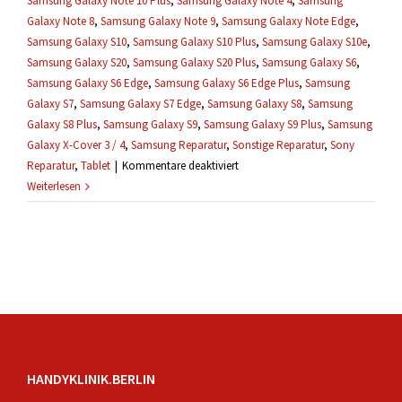
Samsung Galaxy Note 10 Plus
,
Samsung Galaxy Note 4
,
Samsung
Galaxy Note 8
,
Samsung Galaxy Note 9
,
Samsung Galaxy Note Edge
,
Samsung Galaxy S10
,
Samsung Galaxy S10 Plus
,
Samsung Galaxy S10e
,
Samsung Galaxy S20
,
Samsung Galaxy S20 Plus
,
Samsung Galaxy S6
,
Samsung Galaxy S6 Edge
,
Samsung Galaxy S6 Edge Plus
,
Samsung
Galaxy S7
,
Samsung Galaxy S7 Edge
,
Samsung Galaxy S8
,
Samsung
Galaxy S8 Plus
,
Samsung Galaxy S9
,
Samsung Galaxy S9 Plus
,
Samsung
Galaxy X-Cover 3 / 4
,
Samsung Reparatur
,
Sonstige Reparatur
,
Sony
für
Reparatur
,
Tablet
|
Kommentare deaktiviert
Wie
Weiterlesen
lang
dauert
eine
Reparatur?
HANDYKLINIK.BERLIN