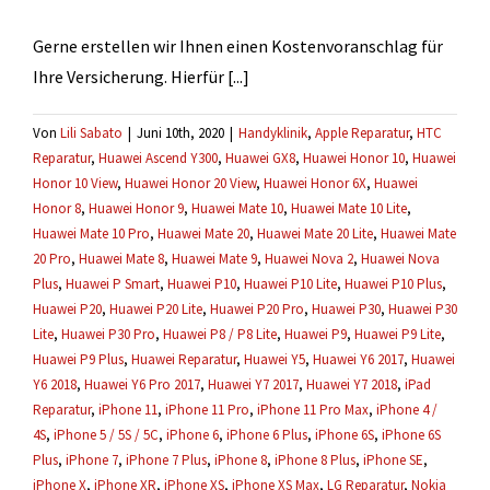
werden?
Gerne erstellen wir Ihnen einen Kostenvoranschlag für
Ihre Versicherung. Hierfür [...]
Von
Lili Sabato
|
Juni 10th, 2020
|
Handyklinik
,
Apple Reparatur
,
HTC
Reparatur
,
Huawei Ascend Y300
,
Huawei GX8
,
Huawei Honor 10
,
Huawei
Honor 10 View
,
Huawei Honor 20 View
,
Huawei Honor 6X
,
Huawei
Honor 8
,
Huawei Honor 9
,
Huawei Mate 10
,
Huawei Mate 10 Lite
,
Huawei Mate 10 Pro
,
Huawei Mate 20
,
Huawei Mate 20 Lite
,
Huawei Mate
20 Pro
,
Huawei Mate 8
,
Huawei Mate 9
,
Huawei Nova 2
,
Huawei Nova
Plus
,
Huawei P Smart
,
Huawei P10
,
Huawei P10 Lite
,
Huawei P10 Plus
,
Huawei P20
,
Huawei P20 Lite
,
Huawei P20 Pro
,
Huawei P30
,
Huawei P30
Lite
,
Huawei P30 Pro
,
Huawei P8 / P8 Lite
,
Huawei P9
,
Huawei P9 Lite
,
Huawei P9 Plus
,
Huawei Reparatur
,
Huawei Y5
,
Huawei Y6 2017
,
Huawei
Y6 2018
,
Huawei Y6 Pro 2017
,
Huawei Y7 2017
,
Huawei Y7 2018
,
iPad
Reparatur
,
iPhone 11
,
iPhone 11 Pro
,
iPhone 11 Pro Max
,
iPhone 4 /
4S
,
iPhone 5 / 5S / 5C
,
iPhone 6
,
iPhone 6 Plus
,
iPhone 6S
,
iPhone 6S
Plus
,
iPhone 7
,
iPhone 7 Plus
,
iPhone 8
,
iPhone 8 Plus
,
iPhone SE
,
iPhone X
,
iPhone XR
,
iPhone XS
,
iPhone XS Max
,
LG Reparatur
,
Nokia